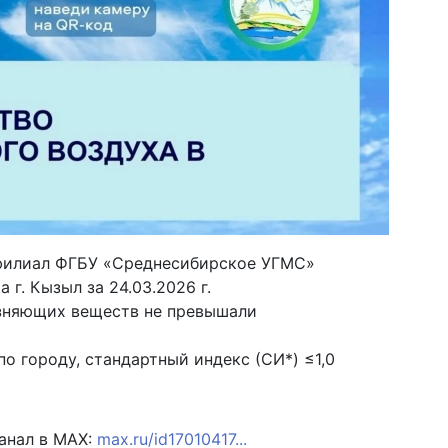
филиал ФГБУ «Среднесибирское УГМС»
 г. Кызыл за 24.03.2026 г.
язняющих веществ не превышали
о городу, стандартный индекс (СИ*) ≤1,0
анал в МАХ:
max.ru/id17010417...