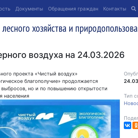
ость
Документы
Обращения граждан
Контакты
 лесного хозяйства и природопользова
рного воздуха на 24.03.2026
ьного проекта «Чистый воздух»
Опубл
огическое благополучие» продолжается
24.03
 выбросов, но и по повышению открытости
я населения
Тип с
Ново
Подел